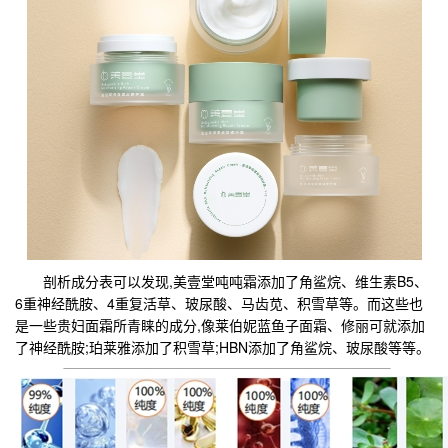
剖析成分表可以发现,美壹堂吨吨霜添加了角鲨烷、维生素B5、
6重神经酰胺、4重复活草、玻尿酸、马齿苋、积雪草等。而这些也
是一些贵妇面霜所青睐的成分,像莱伯妮蓝鱼子面霜、修丽可就添加
了神经酰胺;珀莱雅添加了积雪草;HBN添加了角鲨烷、玻尿酸等等。