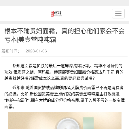
根本不输贵妇面霜，真的担心他们家会不会
亏本|美壹堂吨吨霜
发布时间： 2023-01-06
​都知道面霜是护肤的最后一道屏障,有着水乳、精华不可替代的
功效,但海蓝之谜、阿玛尼、赫莲娜等贵妇面霜价格高达几千元,真的
越贵就越好吗?踩雷成本这么高,真的要轻易尝试吗?
近年来,随着国货护肤品牌的崛起,大牌贵价面霜已不再是消费者
的必选。比如,新锐国货美壹堂,他们家的美壹堂吨吨霜主打敏感肌
“修护+抗氧化”,拥有大牌的成分但价格亲民,属于入股不亏的一款宝藏
面霜。