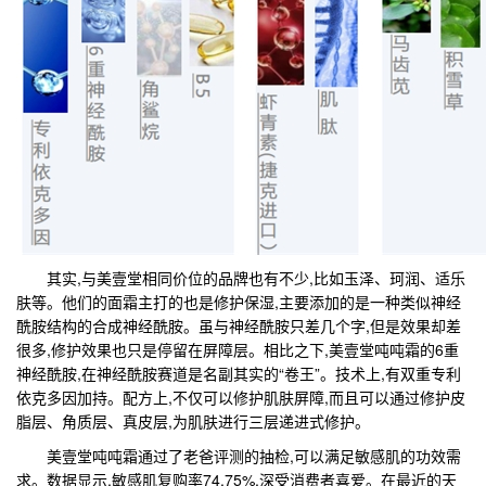
其实,与美壹堂相同价位的品牌也有不少,比如玉泽、珂润、适乐
肤等。他们的面霜主打的也是修护保湿,主要添加的是一种类似神经
酰胺结构的合成神经酰胺。虽与神经酰胺只差几个字,但是效果却差
很多,修护效果也只是停留在屏障层。相比之下,美壹堂吨吨霜的6重
神经酰胺,在神经酰胺赛道是名副其实的“卷王”。技术上,有双重专利
依克多因加持。配方上,不仅可以修护肌肤屏障,而且可以通过修护皮
脂层、角质层、真皮层,为肌肤进行三层递进式修护。
美壹堂吨吨霜通过了老爸评测的抽检,可以满足敏感肌的功效需
求。数据显示,敏感肌复购率74.75%,深受消费者喜爱。在最近的天